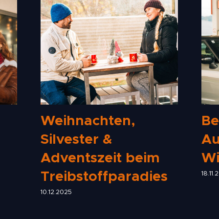
Weihnachten,
Be
Silvester &
Au
Adventszeit beim
Wi
Treibstoffparadies
18.11.
10.12.2025