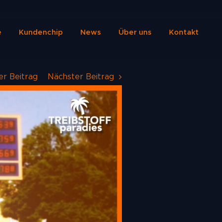
e
Kundenchip
News
Über uns
Kontakt
er Beitrag
Nächster Beitrag