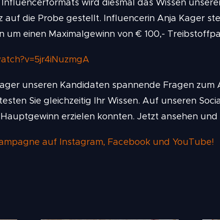
s Influencerformats wird diesmal das Wissen unser
z auf die Probe gestellt. Influencerin Anja Kager ste
 um einen Maximalgewinn von € 100,- Treibstoffpa
watch?v=5jr4iNuzmgA
a Kager unseren Kandidaten spannende Fragen zum 
testen Sie gleichzeitig Ihr Wissen. Auf unseren Soc
 Hauptgewinn erzielen konnten. Jetzt ansehen und 
e Kampagne auf Instagram, Facebook und YouTube!